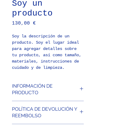
Soy un
producto
Precio
130,00 €
Soy la descripción de un 
producto. Soy el lugar ideal 
para agregar detalles sobre 
tu producto, así como tamaño, 
materiales, instrucciones de 
cuidado y de limpieza.
INFORMACIÓN DE
PRODUCTO
Soy la descripción de un 
POLÍTICA DE DEVOLUCIÓN Y
producto. Soy el lugar ideal 
REEMBOLSO
para agregar detalles sobre 
tu producto, así como tamaño, 
Soy una política de 
materiales, instrucciones de 
INFORMACIÓN DEL ENVÍO
devolución y reembolso. Una 